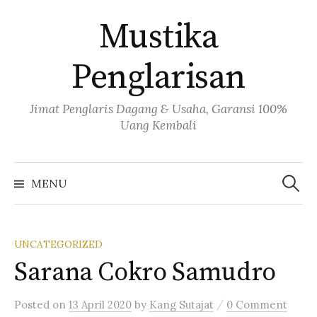
Skip
Mustika
to
content
Penglarisan
Jimat Penglaris Dagang & Usaha, Garansi 100%
Uang Kembali
Cari
untuk:
MENU
UNCATEGORIZED
Sarana Cokro Samudro
/
Posted
on
13 April 2020
by
Kang Sutajat
0 Comment