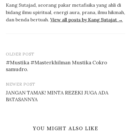
e
b
Kang Sutajad, seorang pakar metafisika yang ahli di
r
o
(
o
bidang ilmu spiritual, energi aura, prana, ilmu hikmah,
M
k
e
(
dan benda bertuah.
View all posts by Kang Sutajat →
m
M
b
e
u
m
k
b
a
u
d
k
i
a
j
d
e
i
n
j
OLDER POST
Post
d
e
e
n
#Mustika #Masterkhilman Mustika Cokro
l
d
navigation
a
e
samudro.
y
l
a
a
n
y
g
a
b
n
NEWER POST
a
g
r
b
JANGAN TAMAK! MINTA REZEKI JUGA ADA
u
a
)
r
BATASANNYA
u
)
YOU MIGHT ALSO LIKE