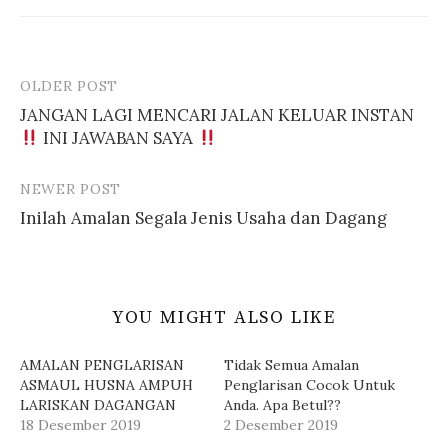
k
b
a
u
d
k
i
a
j
d
e
i
n
j
OLDER POST
Post
d
e
e
n
JANGAN LAGI MENCARI JALAN KELUAR INSTAN
l
d
navigation
a
e
INI JAWABAN SAYA
y
l
a
a
n
y
g
a
b
n
NEWER POST
a
g
r
b
Inilah Amalan Segala Jenis Usaha dan Dagang
u
a
)
r
u
)
YOU MIGHT ALSO LIKE
AMALAN PENGLARISAN
Tidak Semua Amalan
ASMAUL HUSNA AMPUH
Penglarisan Cocok Untuk
LARISKAN DAGANGAN
Anda. Apa Betul??
18 Desember 2019
2 Desember 2019