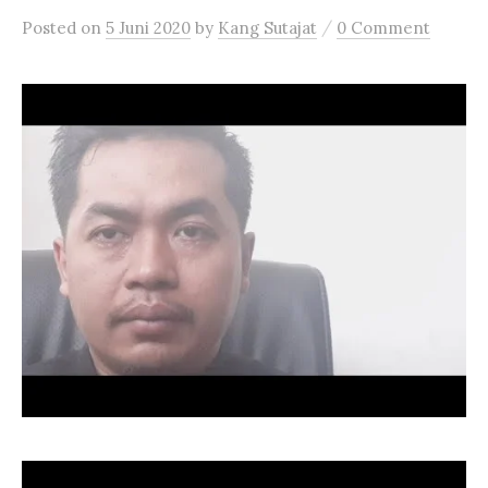
/
Posted
on
5 Juni 2020
by
Kang Sutajat
0 Comment