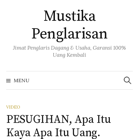
Skip
Mustika
to
content
Penglarisan
Jimat Penglaris Dagang & Usaha, Garansi 100%
Uang Kembali
Cari
untuk:
MENU
VIDEO
PESUGIHAN, Apa Itu
Kaya Apa Itu Uang.