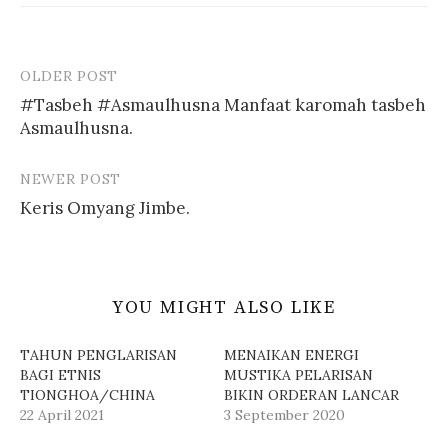
a
u
d
k
i
a
j
d
e
i
n
j
OLDER POST
Post
d
e
e
n
#Tasbeh #Asmaulhusna Manfaat karomah tasbeh
l
d
navigation
a
e
Asmaulhusna.
y
l
a
a
n
y
g
a
b
n
NEWER POST
a
g
r
b
Keris Omyang Jimbe.
u
a
)
r
u
)
YOU MIGHT ALSO LIKE
TAHUN PENGLARISAN
MENAIKAN ENERGI
BAGI ETNIS
MUSTIKA PELARISAN
TIONGHOA/CHINA
BIKIN ORDERAN LANCAR
22 April 2021
3 September 2020