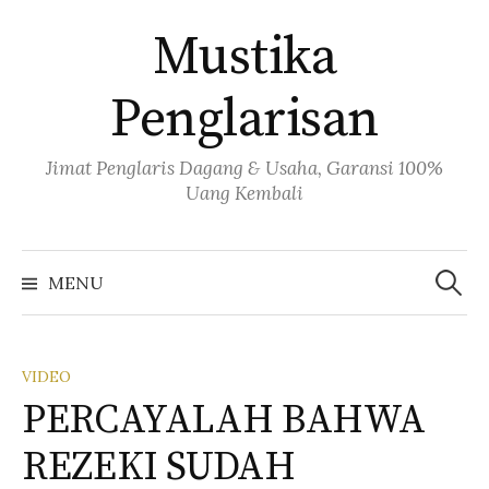
Skip
Mustika
to
content
Penglarisan
Jimat Penglaris Dagang & Usaha, Garansi 100%
Uang Kembali
Cari
untuk:
MENU
VIDEO
PERCAYALAH BAHWA
REZEKI SUDAH