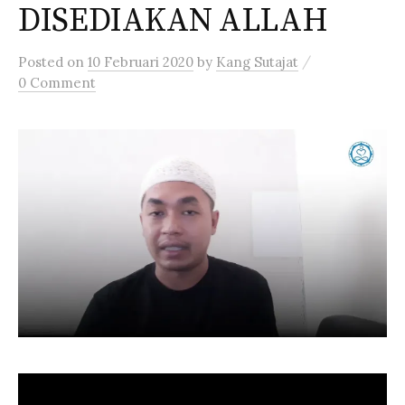
DISEDIAKAN ALLAH
/
Posted
on
10 Februari 2020
by
Kang Sutajat
0 Comment