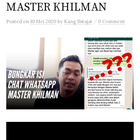
MASTER KHILMAN
/
Posted
on
10 Mei 2020
by
Kang Sutajat
0 Comment