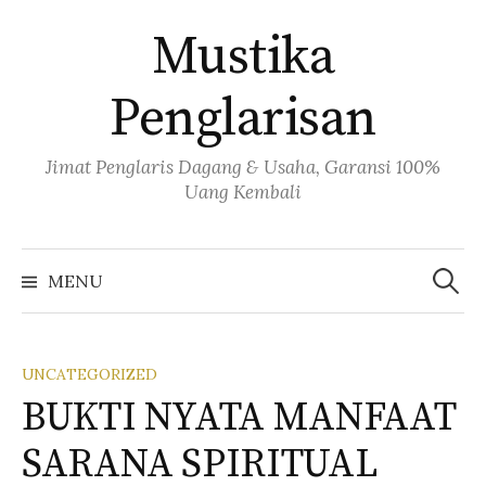
Skip
Mustika
to
content
Penglarisan
Jimat Penglaris Dagang & Usaha, Garansi 100%
Uang Kembali
Cari
untuk:
MENU
UNCATEGORIZED
BUKTI NYATA MANFAAT
SARANA SPIRITUAL