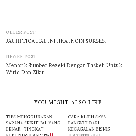
b
e
u
m
k
b
a
u
d
k
i
a
j
d
e
i
n
j
OLDER POST
Post
d
e
e
n
JAUHI TIGA HAL INI JIKA INGIN SUKSES.
l
d
navigation
a
e
y
l
a
a
n
y
NEWER POST
g
a
b
n
Menarik Sumber Rezeki Dengan Tasbeh Untuk
a
g
r
b
Wirid Dan Zikir
u
a
)
r
u
)
YOU MIGHT ALSO LIKE
TIPS MENGGUNAKAN
CARA KLIEN SAYA
SARANA SPIRITUAL YANG
BANGKIT DARI
BENAR | TINGKAT
KEGAGALAN BISNIS
KEBERHASILAN 99%
11 Agustus 2020