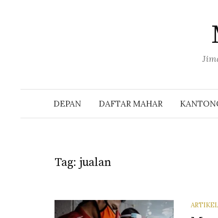
Skip
to
content
Jim
DEPAN
DAFTAR MAHAR
KANTONG
Tag:
jualan
ARTIKE