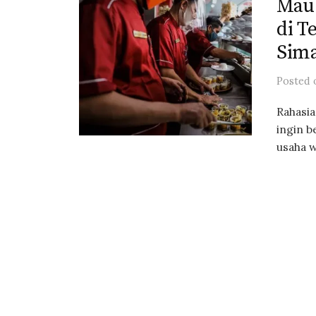
Mau 
di T
Sima
Posted
Rahasia
ingin b
usaha 